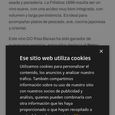
asada y panadería. La Fillaboa 1898 resulta ser un
vino suave, con una acidez muy bien integrada, con
volumen y larga persistencia. Es ideal para
acompañar platos de pescado, ave, cocina japonesa
y oriental.
Este vino DO Rías Baixas ha sido ganador de
numerosos premios, entre ellos destaca el
Mejor
×
Vino Blanco
en los
Premios Mejor Vino de España
Ese sitio web utiliza cookies
2020
de la AEPEV. La Fillaboa 1898 ha conseguido
altas puntuaciones en concursos como
Decanter
Utilizamos cookies para personalizar el
2019
,
Best in Show
y con 97 puntos, en la
Guía
contenido, los anuncios y analizar nuestro
Peñín 2020
, con 97 puntos, la
Guía Gourmets
tráfico. También compartimos
2021
, con 96 puntos o en el
Special Report
de
Rías
información sobre su uso de nuestro sitio
Baixas
2022
de
Tim Atkin
, con una puntuación de
con nuestros socios de publicidad y
95 puntos.
análisis, quienes pueden combinarla con
otra información que les haya
proporcionado o que hayan recopilado a
DESCARGAR FICHA