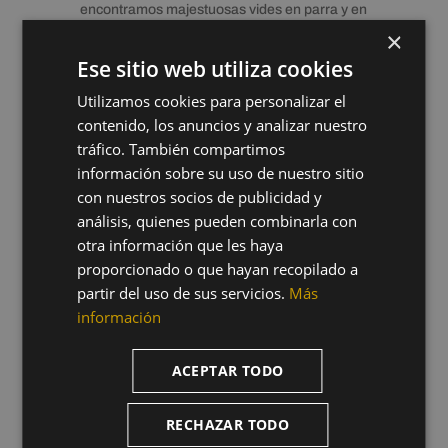
encontramos majestuosas vides en parra y en
espaldera.
Fillaboa
está certificada
×
como bodega medioambientalmente
Ese sitio web utiliza cookies
sostenible
con
el sello SWfCP.
Utilizamos cookies para personalizar el
contenido, los anuncios y analizar nuestro
tráfico. También compartimos
información sobre su uso de nuestro sitio
con nuestros socios de publicidad y
análisis, quienes pueden combinarla con
otra información que les haya
proporcionado o que hayan recopilado a
partir del uso de sus servicios.
Más
información
ACEPTAR TODO
RECHAZAR TODO