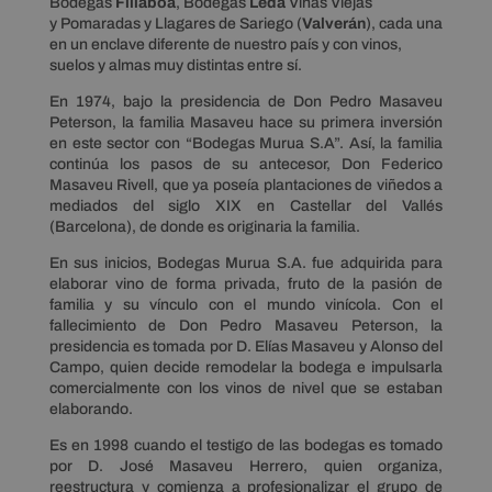
Bodegas
Fillaboa
, Bodegas
Leda
Viñas Viejas
y Pomaradas y Llagares de Sariego (
Valverán
), cada una
en un enclave diferente de nuestro país y con vinos,
suelos y almas muy distintas entre sí.
En 1974, bajo la presidencia de Don Pedro Masaveu
Peterson, la familia Masaveu hace su primera inversión
en este sector con “Bodegas Murua S.A”. Así, la familia
continúa los pasos de su antecesor, Don Federico
Masaveu Rivell, que ya poseía plantaciones de viñedos a
mediados del siglo XIX en Castellar del Vallés
(Barcelona), de donde es originaria la familia.
En sus inicios, Bodegas Murua S.A. fue adquirida para
elaborar vino de forma privada, fruto de la pasión de
familia y su vínculo con el mundo vinícola. Con el
fallecimiento de Don Pedro Masaveu Peterson, la
presidencia es tomada por D. Elías Masaveu y Alonso del
Campo, quien decide remodelar la bodega e impulsarla
comercialmente con los vinos de nivel que se estaban
elaborando.
Es en 1998 cuando el testigo de las bodegas es tomado
por D. José Masaveu Herrero, quien
organiza,
reestructura y comienza a profesionalizar el grupo de