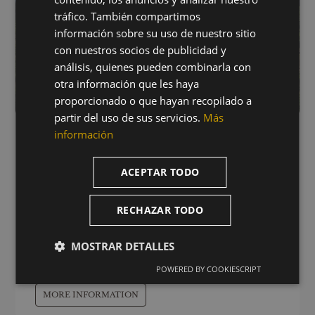
tráfico. También compartimos
información sobre su uso de nuestro sitio
con nuestros socios de publicidad y
análisis, quienes pueden combinarla con
otra información que les haya
proporcionado o que hayan recopilado a
partir del uso de sus servicios.
Más
información
ENGLISH
VISIT FILLABOA FINCA
ACEPTAR TODO
Circuit through the vineyard by private car to
RECHAZAR TODO
reach one of the most emblematic vineyards of
Bodegas Fillaboa and enjoy the panoramic
view offered by the historic Fillaboa Estate,
MOSTRAR DETALLES
elevated between the rivers Miño and Tea.
POWERED BY COOKIESCRIPT
MORE INFORMATION